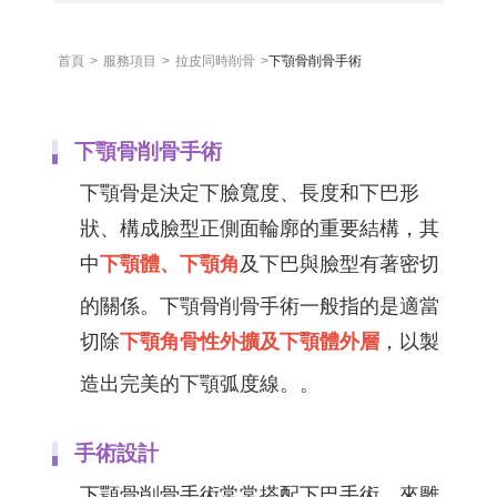
首頁
>
服務項目
>
拉皮同時削骨
>
下顎骨削骨手術
下顎骨削骨手術
下顎骨是決定下臉寬度、長度和下巴形
狀、構成臉型正側面輪廓的重要結構，其
中
下顎體、下顎角
及下巴與臉型有著密切
的關係。下顎骨削骨手術一般指的是適當
切除
下顎角骨性外擴及下顎體外層
，以製
造出完美的下顎弧度線。。
手術設計
下顎骨削骨手術常常搭配下巴手術，來雕