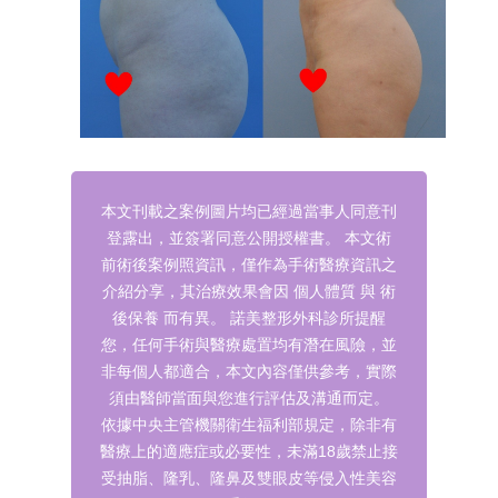
本文刊載之案例圖片均已經過當事人同意刊
登露出，並簽署同意公開授權書。
本文術
前術後案例照資訊，僅作為手術醫療資訊之
介紹分享，其治療效果會因 個人體質 與 術
後保養 而有異。
諾美整形外科診所提醒
您，任何手術與醫療處置均有潛在風險，並
非每個人都適合，本文內容僅供參考，實際
須由醫師當面與您進行評估及溝通而定。
依據中央主管機關衛生福利部規定，除非有
醫療上的適應症或必要性，未滿18歲禁止接
受抽脂、隆乳、隆鼻及雙眼皮等侵入性美容