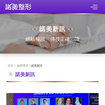
諾美新訊
經驗暢談、傳授正確知識
首頁
>
媒體專區
>
諾美新訊
諾美新訊