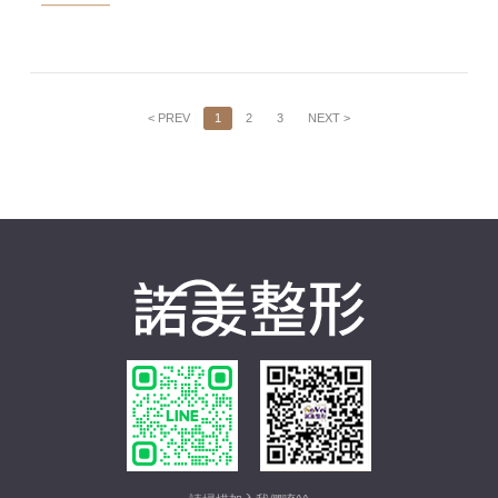
< PREV
1
2
3
NEXT >